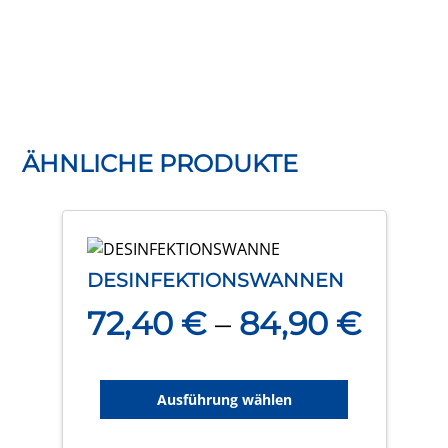
ÄHNLICHE PRODUKTE
Dieses
Produkt
DESINFEKTIONSWANNEN
weist
72,40
€
–
84,90
€
mehrere
Varianten
auf.
Die
Ausführung wählen
Optionen
können