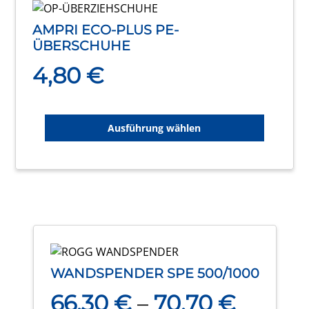
Dieses
Produkt
AMPRI ECO-PLUS PE-
weist
ÜBERSCHUHE
mehrere
4,80
€
Varianten
auf.
Die
Optionen
Ausführung wählen
können
auf
der
Produktseite
gewählt
werden
Dieses
Produkt
WANDSPENDER SPE 500/1000
weist
66,30
€
–
70,70
€
mehrere