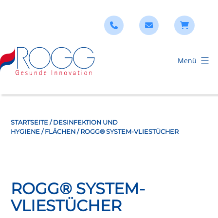
Zum
Inhalt
springen
Menü
ROGG
Verbandstoffe
STARTSEITE
/
DESINFEKTION UND
HYGIENE
/
FLÄCHEN
/ ROGG® SYSTEM-VLIESTÜCHER
ROGG® SYSTEM-
VLIESTÜCHER