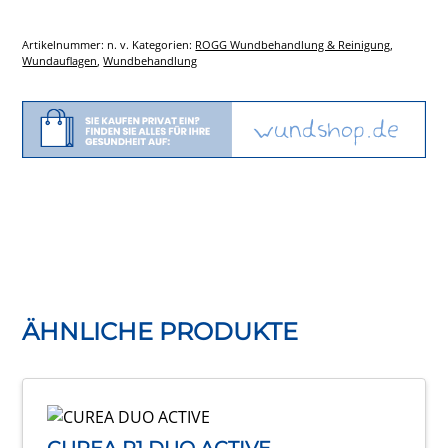
Artikelnummer:
n. v.
Kategorien:
ROGG Wundbehandlung & Reinigung
,
Wundauflagen
,
Wundbehandlung
ÄHNLICHE PRODUKTE
Dieses
Produkt
CUREA P1 DUO ACTIVE