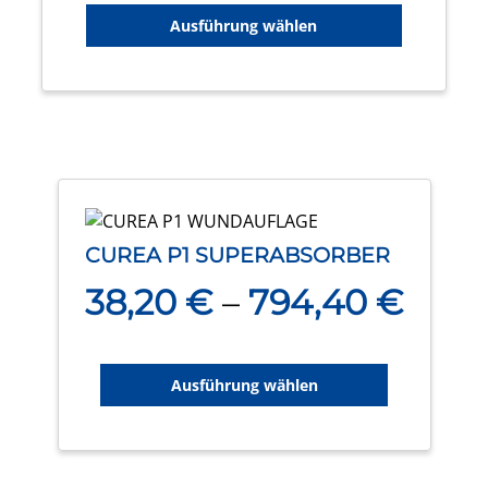
Die
Ausführung wählen
Optionen
können
auf
der
Produktseite
gewählt
werden
Dieses
Produkt
CUREA P1 SUPERABSORBER
weist
38,20
€
–
794,40
€
mehrere
Varianten
auf.
Die
Ausführung wählen
Optionen
können
auf
der