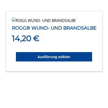
Produktseite
gewählt
werden
Dieses
Produkt
ROGG® WUND- UND BRANDSALBE
weist
14,20
€
mehrere
Varianten
auf.
Die
Ausführung wählen
Optionen
können
auf
der
Produktseite
gewählt
werden