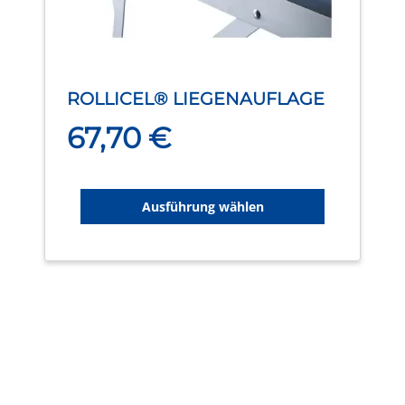
auf
der
Produktseite
gewählt
ROLLICEL® LIEGENAUFLAGE
werden
67,70
€
Ausführung wählen