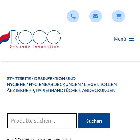
Zum
Inhalt
springen
Menü
ROGG
Verbandstoffe
STARTSEITE
/
DESINFEKTION UND
HYGIENE
/
HYGIENEABDECKUNGEN
/ LIEGENROLLEN,
ÄRZTEKREPP, PAPIERHANDTÜCHER, ABDECKUNGEN
Suche
Suchen
nach:
Alle 2 Ergebnisse werden angezeigt