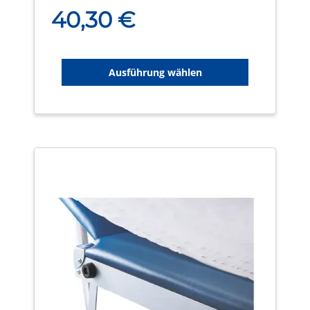
40,30
€
Ausführung wählen
Dieses
Produkt
weist
mehrere
Varianten
auf.
Die
Optionen
können